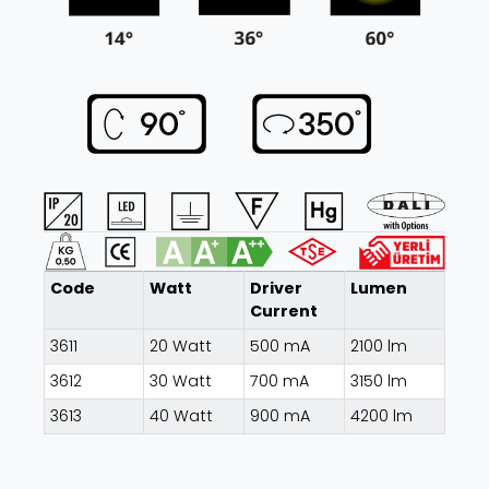
Code
Watt
Driver
Lumen
Current
3611
20 Watt
500 mA
2100 lm
3612
30 Watt
700 mA
3150 lm
3613
40 Watt
900 mA
4200 lm