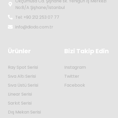
Okçumusa Cd. Şişhane sk. Yenigün İş Merkezi
No:8/A Şişhane/İstanbul
Tel: +90 212 253 07 77
info@diodo.com.tr
Ürünler
Bizi Takip Edin
Ray Spot Serisi
Instagram
Sıva Altı Serisi
Twitter
Sıva Üstü Serisi
Facebook
Linear Serisi
Sarkıt Serisi
Dış Mekan Serisi