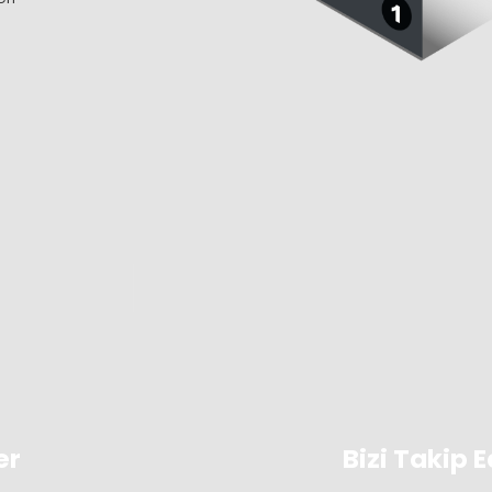
er
Bizi Takip E