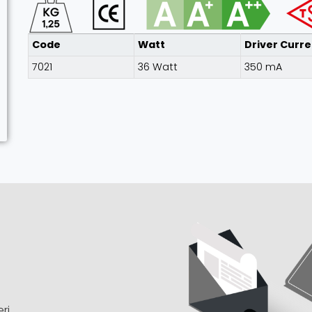
Code
Watt
Driver Curre
7021
36 Watt
350 mA
ri