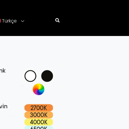
Türkçe
nk
vin