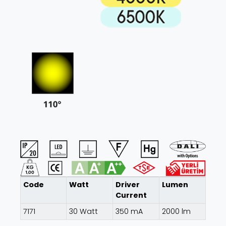
Code
Watt
Driver
Lumen
Current
7171
30 Watt
350 mA
2000 lm