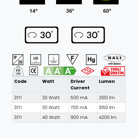
Code
Watt
Driver
Lumen
Current
3171
20 Watt
500 mA
2100 lm
3171
30 Watt
700 mA
3150 lm
3171
40 Watt
900 mA
4200 lm